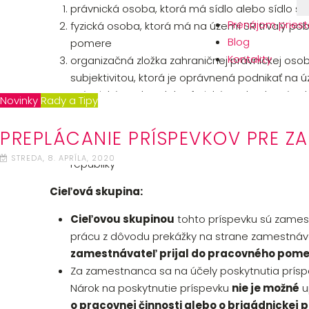
právnická osoba, ktorá má sídlo alebo sídlo sv
Prenájom priest
fyzická osoba, ktorá má na území SR trvalý p
Blog
pomere
Kontakty
organizačná zložka zahraničnej právnickej oso
subjektivitou, ktorá je oprávnená podnikať na 
právnická osoba alebo fyzická osoba, ktorá vy
Novinky
Rady a Tipy
sprostredkovanie zamestnania za úhradu, do
poskytovanie odborných poradenských služieb, 
PREPLÁCANIE PRÍSPEVKOV PRE 
uchádzačov o zamestnanie, pre záujemcov o 
STREDA, 8. APRÍLA, 2020
republiky
Cieľová skupina:
Cieľovou skupinou
tohto príspevku sú zames
prácu z dôvodu prekážky na strane zamestnáv
zamestnávateľ prijal do pracovného pomeru
Za zamestnanca sa na účely poskytnutia prí
Nárok na poskytnutie príspevku
nie je možné
u
o pracovnej činnosti alebo o brigádnickej 