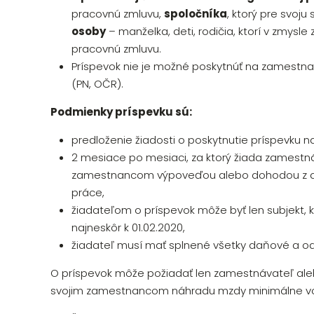
pracovnú zmluvu,
spoločníka
, ktorý pre svoju
osoby
– manželka, deti, rodičia, ktorí v zmys
pracovnú zmluvu.
Príspevok nie je možné poskytnúť na zamestna
(PN, OČR).
Podmienky príspevku sú:
predloženie žiadosti o poskytnutie príspevku n
2 mesiace po mesiaci, za ktorý žiada zamestn
zamestnancom výpoveďou alebo dohodou z dôv
práce,
žiadateľom o príspevok môže byť len subjekt, k
najneskôr k 01.02.2020,
žiadateľ musí mať splnené všetky daňové a o
O príspevok môže požiadať len zamestnávateľ ale
svojim zamestnancom náhradu mzdy minimálne vo 