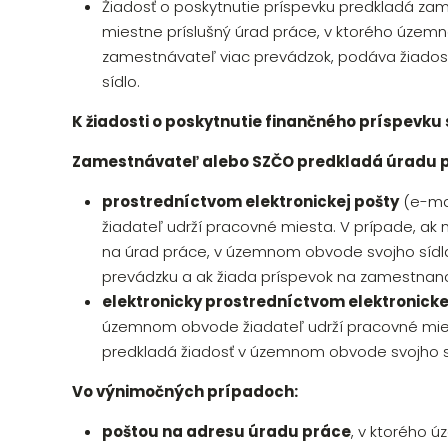
Žiadosť o poskytnutie príspevku predkladá za
miestne príslušný úrad práce, v ktorého územ
zamestnávateľ viac prevádzok, podáva žiado
sídlo.
K žiadosti o poskytnutie finančného príspevku 
Zamestnávateľ alebo SZČO predkladá úradu p
prostredníctvom elektronickej pošty
(e-mai
žiadateľ udrží pracovné miesta. V prípade, ak
na úrad práce, v územnom obvode svojho sídla
prevádzku a ak žiada príspevok na zamestnan
elektronicky prostredníctvom elektronick
územnom obvode žiadateľ udrží pracovné mies
predkladá žiadosť v územnom obvode svojho s
Vo výnimočných prípadoch:
poštou na adresu úradu práce
, v ktorého 