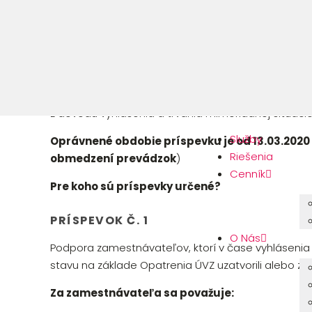
Cieľ projektu?
Je poskytnúť zamestnávateľom podporu na udržan
zamestnávateľovi a samostatne zárobkových činný
z dôvodu vyhlásenia a trvania mimoriadnej situáci
Služby
Oprávnené obdobie príspevku je od 13.03.2020 
Riešenia
obmedzení prevádzok
)
Cenník
Pre koho sú príspevky určené?
PRÍSPEVOK Č. 1
O Nás
Podpora zamestnávateľov, ktorí v čase vyhláseni
stavu na základe Opatrenia ÚVZ uzatvorili alebo za
Za zamestnávateľa sa považuje: