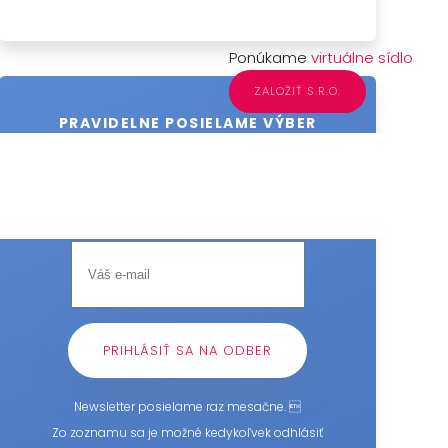
Ponúkame
virtuálne sídlo
ZALOŽIŤ S.R.O.
PRAVIDELNE POSIELAME VÝBER
NAJLEPŠÍCH INFORMÁCIÍ
Zadajte svoj e-mail a
pridajte sa do nášho newsletteru.
Newsletter posielame raz mesačne. 
Zo zoznamu sa je možné kedykoľvek odhlásiť