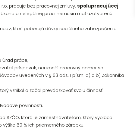
 s.r.o. pracuje bez pracovnej zmluvy,
spolupracujúcej
le zákona o nelegálnej práci nemusia mať uzatvorenú
ncov, ktorí poberajú dávky sociálneho zabezpečenia
a Úrad práce,
ávateľ príspevok, neukončí pracovný pomer so
odov uvedených v § 63 ods. 1 písm. a) a b) Zákonníka
torý vznikol a začal prevádzkovať svoju činnosť
dvodové povinnosti.
bo SZČO, ktorá je zamestnávateľom, ktorý vypláca
výške 80 % ich priemerného zárobku.