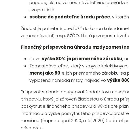
prípade, ak má zamestnávateľ viac prevádzok
svojho sídla
osobne do podateľne úradu práce
, v ktor
Žiadosť je potrebné predložiť do konca kalendárneh
zamestnávateľ, resp. SZČO, ktorá je zamestnávateľ
Finančný príspevok na úhradu mzdy zamestn
Je vo
výške 80%
je priemerného zárobku
, n
Zamestnávateľovi, ktorý v zmysle kolektívnyc
menej ako 80
% ich priemerného zárobku, sa p
vyplatená náhrada mzdy, najviac vo
výške 880
Príspevok sa bude poskytovať žiadateľovi mesačne
príspevku, ktorý je zároveň žiadosťou o úhradu prí
poskytnutie finančného príspevku a Výkaz pre prizn
informáciu o výške poskytnutého príspevku prostr
mesiace (napr. za apríl 2020, máj 2020) žiadateľ p
príspevku.