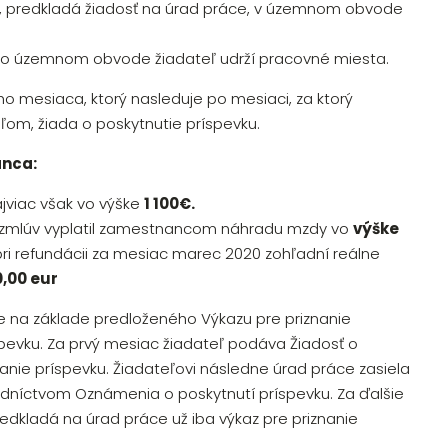
, predkladá žiadosť na úrad práce, v územnom obvode
ého územnom obvode žiadateľ udrží pracovné miesta.
o mesiaca, ktorý nasleduje po mesiaci, za ktorý
om, žiada o poskytnutie príspevku.
anca:
ajviac však vo výške
1 100€.
h zmlúv vyplatil zamestnancom náhradu mzdy vo
výške
ri refundácii za mesiac marec 2020 zohľadní reálne
,00 eur
 na základe predloženého Výkazu pre priznanie
spevku. Za prvý mesiac žiadateľ podáva Žiadosť o
anie príspevku. Žiadateľovi následne úrad práce zasiela
edníctvom Oznámenia o poskytnutí príspevku. Za ďalšie
redkladá na úrad práce už iba výkaz pre priznanie