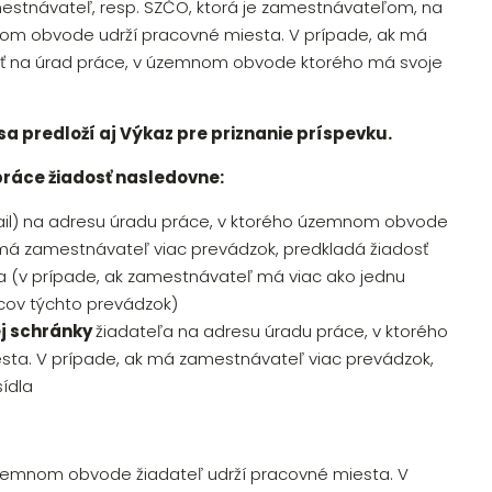
mestnávateľ, resp. SZČO, ktorá je zamestnávateľom, na
nom obvode udrží pracovné miesta. V prípade, ak má
sť na úrad práce, v územnom obvode ktorého má svoje
sa predloží aj Výkaz pre priznanie príspevku.
ráce žiadosť nasledovne:
l) na adresu úradu práce, v ktorého územnom obvode
 má zamestnávateľ viac prevádzok, predkladá žiadosť
 (v prípade, ak zamestnávateľ má viac ako jednu
cov týchto prevádzok)
ej schránky
žiadateľa na adresu úradu práce, v ktorého
ta. V prípade, ak má zamestnávateľ viac prevádzok,
ídla
územnom obvode žiadateľ udrží pracovné miesta. V