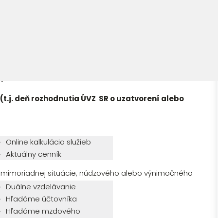
ie pracovných miest formou poskytovania príspevku
ch osôb na udržanie prevádzkovania ich činnosti
e
.
(t.j. deň rozhodnutia ÚVZ SR o uzatvorení alebo
Online kalkulácia služieb
Aktuálny cenník
a mimoriadnej situácie, núdzového alebo výnimočného
kázali prevádzky.
Duálne vzdelávanie
Hľadáme účtovníka
Hľadáme mzdového