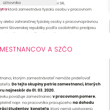
účtovníka
ojej organizačnej zložky na území SR,
orov
obyt a ktorá zamestnáva fyzickú osobu v pracovnom
by alebo zahraničnej fyzickej osoby s pracovnoprávnou
území Slovenskej republiky podľa osobitného predpisu
konáva činnosti podľa tohto zákona, najmä
časné zamestnávanie, podporované zamestnávanie,
vykonávanie vzdelávania a prípravy pre trh práce pre
ZAMESTNANCOV A SZČO
zamestnanie a pre zamestnancov na území Slovenskej
tnanci, ktorým zamestnávateľ nemôže prideľovať
ateľa.
Do tejto skupiny patria zamestnanci, ktorých
 najneskôr do 01. 03. 2020.
spevku považuje zamestnanec
v pracovnom pomere.
platniť napr. na pracovníka pracujúceho
na dohodu
práci študentov
,
konateľa
, ktorý nemá uzatvorenú