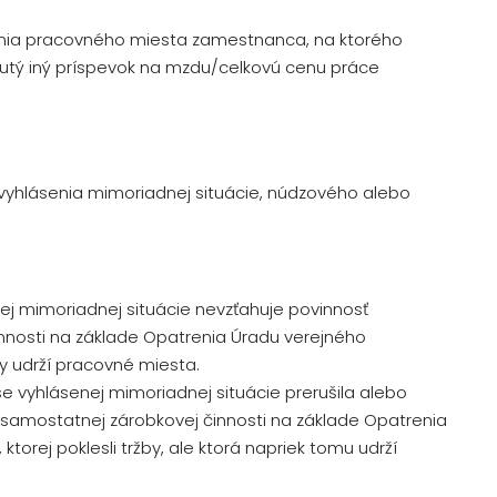
nia pracovného miesta zamestnanca, na ktorého
utý iný príspevok na mzdu/celkovú cenu práce
yhlásenia mimoriadnej situácie, núdzového alebo
ej mimoriadnej situácie nevzťahuje povinnosť
nosti na základe Opatrenia Úradu verejného
by udrží pracovné miesta.
e vyhlásenej mimoriadnej situácie prerušila alebo
samostatnej zárobkovej činnosti na základe Opatrenia
torej poklesli tržby, ale ktorá napriek tomu udrží