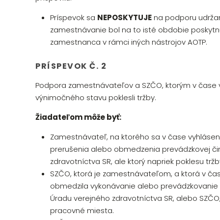
Príspevok sa
NEPOSKYTUJE
na podporu udrža
zamestnávanie bol na to isté obdobie poskytn
zamestnanca v rámci iných nástrojov AOTP.
PRÍSPEVOK Č. 2
Podpora zamestnávateľov a SZČO, ktorým v čase v
výnimočného stavu poklesli tržby.
Žiadateľom môže byť:
Zamestnávateľ, na ktorého sa v čase vyhlásen
prerušenia alebo obmedzenia prevádzkovej čin
zdravotníctva SR, ale ktorý napriek poklesu trž
SZČO, ktorá je zamestnávateľom, a ktorá v čas
obmedzila vykonávanie alebo prevádzkovanie 
Úradu verejného zdravotníctva SR, alebo SZČO, k
pracovné miesta.