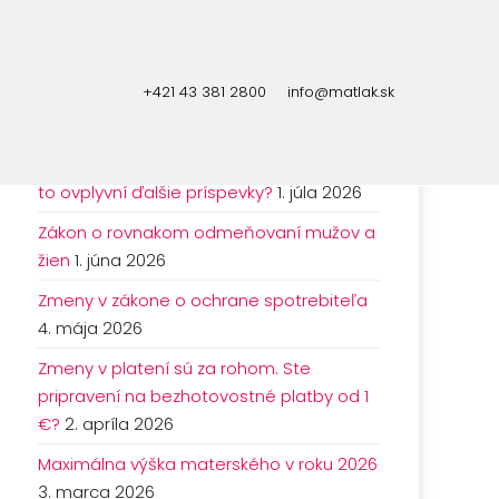
+421 43 381 2800
info@matlak.sk
NAJNOVŠIE ČLÁNKY
Životné minimum sa mení. O koľko a ako
to ovplyvní ďalšie príspevky?
1. júla 2026
Zákon o rovnakom odmeňovaní mužov a
žien
1. júna 2026
Zmeny v zákone o ochrane spotrebiteľa
4. mája 2026
Zmeny v platení sú za rohom. Ste
pripravení na bezhotovostné platby od 1
€?
2. apríla 2026
Maximálna výška materského v roku 2026
3. marca 2026