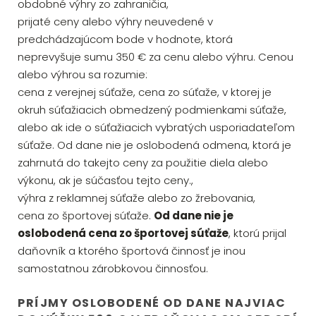
obdobné výhry zo zahraničia,
prijaté ceny alebo výhry neuvedené v
predchádzajúcom bode v hodnote, ktorá
neprevyšuje sumu 350 € za cenu alebo výhru. Cenou
alebo výhrou sa rozumie:
cena z verejnej súťaže, cena zo súťaže, v ktorej je
okruh súťažiacich obmedzený podmienkami súťaže,
alebo ak ide o súťažiacich vybratých usporiadateľom
súťaže. Od dane nie je oslobodená odmena, ktorá je
zahrnutá do takejto ceny za použitie diela alebo
výkonu, ak je súčasťou tejto ceny.,
výhra z reklamnej súťaže alebo zo žrebovania,
cena zo športovej súťaže.
Od dane nie je
oslobodená cena zo športovej súťaže
, ktorú prijal
daňovník a ktorého športová činnosť je inou
samostatnou zárobkovou činnosťou.
PRÍJMY OSLOBODENÉ OD DANE NAJVIAC