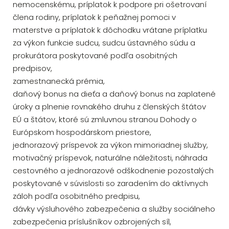
nemocenskému, príplatok k podpore pri ošetrovaní
člena rodiny, príplatok k peňažnej pomoci v
materstve a príplatok k dôchodku vrátane príplatku
za výkon funkcie sudcu, sudcu ústavného súdu a
prokurátora poskytované podľa osobitných
predpisov,
zamestnanecká prémia,
daňový bonus na dieťa a daňový bonus na zaplatené
úroky a plnenie rovnakého druhu z členských štátov
EÚ a štátov, ktoré sú zmluvnou stranou Dohody o
Európskom hospodárskom priestore,
jednorazový príspevok za výkon mimoriadnej služby,
motivačný príspevok, naturálne náležitosti, náhrada
cestovného a jednorazové odškodnenie pozostalých
poskytované v súvislosti so zaradením do aktívnych
záloh podľa osobitného predpisu,
dávky výsluhového zabezpečenia a služby sociálneho
zabezpečenia príslušníkov ozbrojených síl,