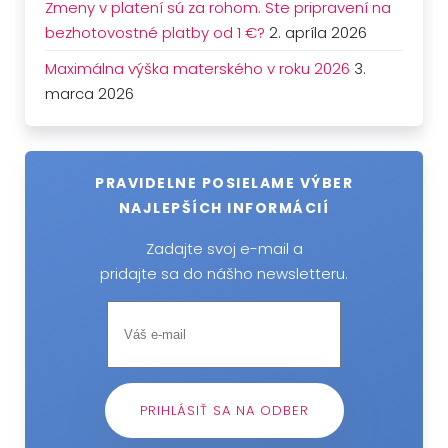
Zmeny v platení sú za rohom. Ste pripravení na
bezhotovostné platby od 1 €?
2. apríla 2026
Maximálna výška materského v roku 2026
3.
marca 2026
PRAVIDELNE POSIELAME VÝBER
NAJLEPŠÍCH INFORMÁCIÍ
Zadajte svoj e-mail a
pridajte sa do nášho newsletteru.