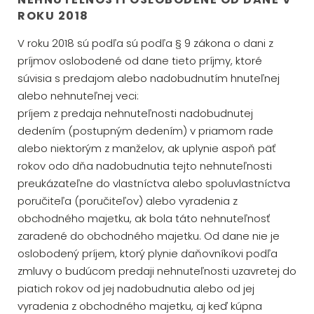
ROKU 2018
V roku 2018 sú podľa sú podľa § 9 zákona o dani z
príjmov oslobodené od dane tieto príjmy, ktoré
súvisia s predajom alebo nadobudnutím hnuteľnej
alebo nehnuteľnej veci:
príjem z predaja nehnuteľnosti nadobudnutej
dedením (postupným dedením) v priamom rade
alebo niektorým z manželov, ak uplynie aspoň päť
rokov odo dňa nadobudnutia tejto nehnuteľnosti
preukázateľne do vlastníctva alebo spoluvlastníctva
poručiteľa (poručiteľov) alebo vyradenia z
obchodného majetku, ak bola táto nehnuteľnosť
zaradené do obchodného majetku. Od dane nie je
oslobodený príjem, ktorý plynie daňovníkovi podľa
zmluvy o budúcom predaji nehnuteľnosti uzavretej do
piatich rokov od jej nadobudnutia alebo od jej
vyradenia z obchodného majetku, aj keď kúpna