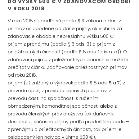
DO VÝŠKY 500 € V ZDAŇOVACOM OBDOBÍ
V ROKU 2018
V roku 2018 sú podľa sú podľa § 9 zákona o dani z
príjmov oslobodené od dane príjmy, ak v úhrne za
zdaňovacie obdobie nepresiahnu výšku 500 €:
príjem z prenájmu (podľa § 6 ods. 3) a príjem z
príležitostných činností (podľa § 8 ods. 1 písm. a)). O
zdaňovaní príjmu z príležitostných činností si môžete
prečítať v článku Zdaňovanie príležitostných príjmov
od roku 2018,
príjem (už znížený o výdavok podľa § 8 ods. 5 a 7) z
prevodu opcií, z prevodu cenných papierov, z
prevodu časti na spoločnosti s ručením
obmedzeným, komanditnej spoločnosti alebo z
prevodu členských práv družstva (ak daňovník
dosiahol aj súčasne príjmy podľa predošlého bodu –
z prenájmu a príležitostných činností, tak príjem je
oslobodený len najviac v úhrne 500 €),