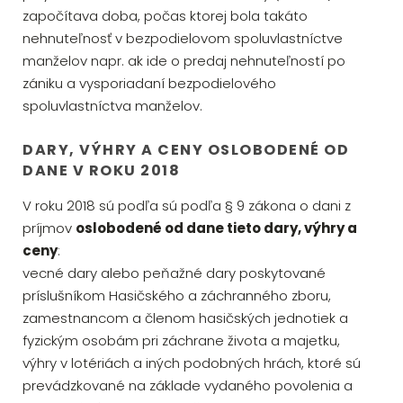
započítava doba, počas ktorej bola takáto
nehnuteľnosť v bezpodielovom spoluvlastníctve
manželov napr. ak ide o predaj nehnuteľností po
zániku a vysporiadaní bezpodielového
spoluvlastníctva manželov.
DARY, VÝHRY A CENY OSLOBODENÉ OD
DANE V ROKU 2018
V roku 2018 sú podľa sú podľa § 9 zákona o dani z
príjmov
oslobodené od dane tieto dary, výhry a
ceny
:
vecné dary alebo peňažné dary poskytované
príslušníkom Hasičského a záchranného zboru,
zamestnancom a členom hasičských jednotiek a
fyzickým osobám pri záchrane života a majetku,
výhry v lotériách a iných podobných hrách, ktoré sú
prevádzkované na základe vydaného povolenia a