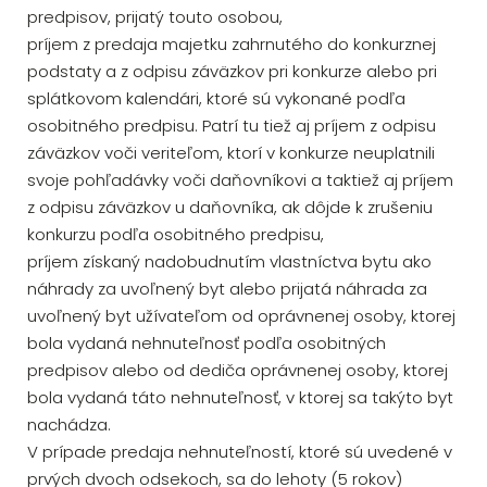
predpisov, prijatý touto osobou,
príjem z predaja majetku zahrnutého do konkurznej
podstaty a z odpisu záväzkov pri konkurze alebo pri
splátkovom kalendári, ktoré sú vykonané podľa
osobitného predpisu. Patrí tu tiež aj príjem z odpisu
záväzkov voči veriteľom, ktorí v konkurze neuplatnili
svoje pohľadávky voči daňovníkovi a taktiež aj príjem
z odpisu záväzkov u daňovníka, ak dôjde k zrušeniu
konkurzu podľa osobitného predpisu,
príjem získaný nadobudnutím vlastníctva bytu ako
náhrady za uvoľnený byt alebo prijatá náhrada za
uvoľnený byt užívateľom od oprávnenej osoby, ktorej
bola vydaná nehnuteľnosť podľa osobitných
predpisov alebo od dediča oprávnenej osoby, ktorej
bola vydaná táto nehnuteľnosť, v ktorej sa takýto byt
nachádza.
V prípade predaja nehnuteľností, ktoré sú uvedené v
prvých dvoch odsekoch, sa do lehoty (5 rokov)