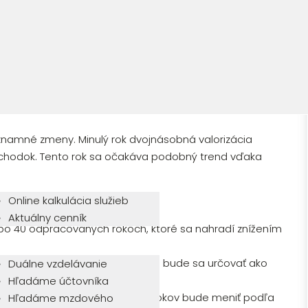
R prichádza s viacerými zmenami, ktorých cieľom je
pomôcť rodinám so zdravotne znevýhodnenými
znamné zmeny. Minulý rok dvojnásobná valorizácia
ôchodok. Tento rok sa očakáva podobný trend vďaka
Online kalkulácia služieb
Aktuálny cenník
 po 40 odpracovaných rokoch, ktoré sa nahradí znížením
obia pre predčasný dôchodok: bude sa určovať ako
Duálne vzdelávanie
la 23.
Hľadáme účtovníka
čet potrebných odpracovaných rokov bude meniť podľa
Hľadáme mzdového