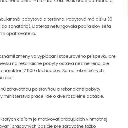
ýhodnené dieťa. Pri tomto kroku však bude potrebná aj
mbulantná, pobytová a terénna. Pobytová má dĺžku 30
iť do sanatória). Doteraz nefungovala podľa slov šéfa
ni opatrovatelia.
š oznámil zmeny vo vyplácaní stoeurového príspevku pre
spevku na rekondičné pobyty ostáva nezmenená, ale
malo nárok len 7 500 dôchodcov. Suma rekondičných
na eur.
ovanú zdravotnou poisťovňou a rekondičné pobyty
 ministerstva práce. Ide o dve rozdielne dotácie.
 ktorých cieľom je motivovať pracujúcich v hmotnej
iavaní pracovných pozície pre zdravotne ťažko