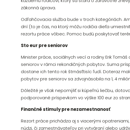
každému rodičovi, ktorý sa stará o zdravotne znev
zákonná úprava.
Odľahčovacia služba bude v troch kategóriách. A
dní (to je čas, na ktorý môžu rodičia dieťa umiestn
rezortu práce vôbec. Pomoc budú poskytovať terén
Sto eur pre seniorov
Minister práce, sociálnych vecí a rodiny Erik Tomá
seniorov v rámci rekondičných pobytov. Suma prí
dostane ich tento rok štrnásťtisíc ľudí. Doteraz 
pobytov pre seniorov sa zdvojnásobila na 1, 4 milió
Dôležité je však nepomýliť si kúpeľnú liečbu, dot
podporované príspevkom vo výške 100 eur zo strany
Finančné stimuly pre nezamestnanosť
Rezort práce prichádza aj s viacerými opatreniami,
núdzi, či zamestnávateľov pri vytváraní alebo udrž