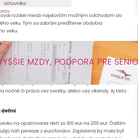
účtovníka
orov
vyšoval rozdiel medzi najskorším možným odchodom do
o veku. Tým sa zabráni predĺženie obdobia
o veku.
e. Chcú, aby sa minimálna mzda počítala ako 60 % z
VYŠŠIE MZDY, PODPORA PRE SENI
znamenalo, že sumy minimálnej mzdy by boli
920 eur, 2027 – 969 eur.
y mala byť napr. 50 % priemernej mzdy, ale v danom
a nočné či práca cez sviatky, alebo cez víkendy. Aj tieto
 deťmi
spevku na opatrovanie detí zo 100 eur na 200 eur. Ďalším
užijú naň peniaze z eurofondov. Zaplatená by mala byť