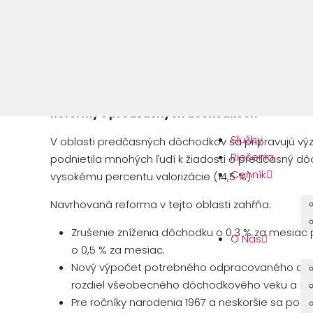
Ministerstvo práce, sociálnych vecí a rodiny S
dosiahnuť vyššie mzdy, podporiť seniorov či 
deťmi.
Reformy v predčasných dôchodkoch
Služby
V oblasti predčasných dôchodkov sa pripravujú vý
Riešenia
podnietila mnohých ľudí k žiadosti o predčasný d
Cenník
vysokému percentu valorizácie (14,5 %).
Navrhovaná reforma v tejto oblasti zahŕňa:
Zrušenie zníženia dôchodku o 0,3 % za mesiac
O Nás
o 0,5 % za mesiac.
Nový výpočet potrebného odpracovaného obd
rozdiel všeobecného dôchodkového veku a čís
Pre ročníky narodenia 1967 a neskoršie sa po