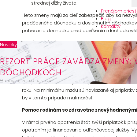
strednej dĺžky života.
Prenájom priest
Tieto zmeny majú za cieľ zabezpečiť, aby sa nez
Blog
predčasného dôchodku a dosiahnutím dôchodkovéh
Kontakty
poberania dôchodku pred dovŕšením dôchodkovéh
Vyššia minimálna mzda
Novinky
Rezort predložil zmeny v zákone o minimálnej mzd
REZORT PRÁCE ZAVÁDZA ZMENY: 
priemernej mzdy spred dvoch rokov. V praxi by to 
DÔCHODKOCH
nasledovné: 2024 – 750 eur, 2025 – 816 eur, 2026 – 
UTOROK, 28. MÁJA, 2024
Európska smernica odporúča, že minimálna mzda b
roku. Na minimálnu mzdu sú naviazané aj príplatky z
by v tomto prípade mali narásť.
Pomoc rodinám so zdravotne znevýhodnenými
V rámci prvého opatrenia štát zvýši príplatok k prí
opatrením je financovanie odľahčovacej služby. Vy