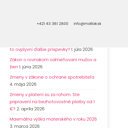
+421 43 381 2800
info@matlak.sk
NAJNOVŠIE ČLÁNKY
Životné minimum sa mení. O koľko a ako
to ovplyvní ďalšie príspevky?
1. júla 2026
Zákon o rovnakom odmeňovaní mužov a
žien
1. júna 2026
Zmeny v zákone o ochrane spotrebiteľa
4. mája 2026
Zmeny v platení sú za rohom. Ste
pripravení na bezhotovostné platby od 1
€?
2. apríla 2026
Maximálna výška materského v roku 2026
3. marca 2026