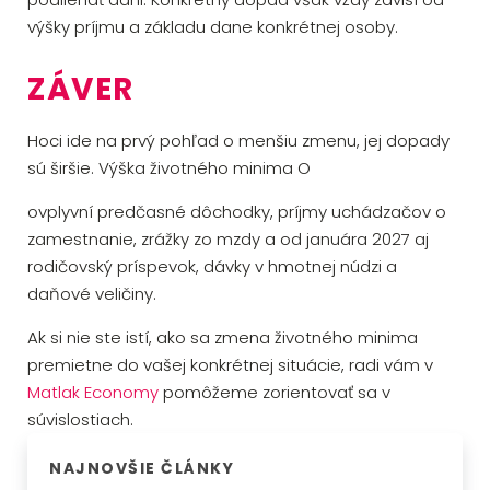
výšky príjmu a základu dane konkrétnej osoby.
ZÁVER
Hoci ide na prvý pohľad o menšiu zmenu, jej dopady
sú širšie. Výška životného minima O
ovplyvní predčasné dôchodky, príjmy uchádzačov o
zamestnanie, zrážky zo mzdy a od januára 2027 aj
rodičovský príspevok, dávky v hmotnej núdzi a
daňové veličiny.
Ak si nie ste istí, ako sa zmena životného minima
premietne do vašej konkrétnej situácie, radi vám v
Matlak Economy
pomôžeme zorientovať sa v
súvislostiach.
NAJNOVŠIE ČLÁNKY