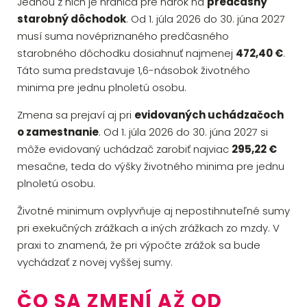
Jednou z nich je hranica pre nárok na
predčasný
starobný dôchodok
. Od 1. júla 2026 do 30. júna 2027
musí suma novépriznaného predčasného
starobného dôchodku dosiahnuť najmenej
472,40 €
.
Táto suma predstavuje 1,6-násobok životného
minima pre jednu plnoletú osobu.
Zmena sa prejaví aj pri
evidovaných uchádzačoch
o zamestnanie
. Od 1. júla 2026 do 30. júna 2027 si
môže evidovaný uchádzač zarobiť najviac
295,22 €
mesačne, teda do výšky životného minima pre jednu
plnoletú osobu.
Životné minimum ovplyvňuje aj nepostihnuteľné sumy
pri exekučných zrážkach a iných zrážkach zo mzdy. V
praxi to znamená, že pri výpočte zrážok sa bude
vychádzať z novej vyššej sumy.
ČO SA ZMENÍ AŽ OD