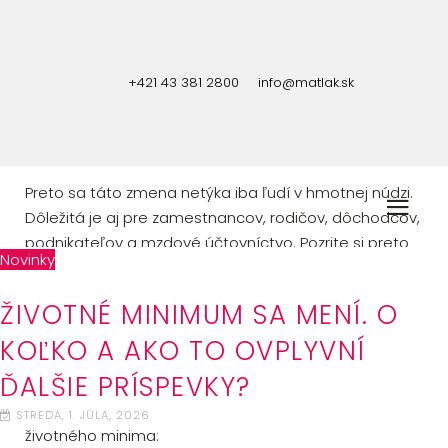
Od 1. júla 2026 sa mení výška životného minima. Na
prvý pohľad ide len o jednu zákonom stanovenú
+421 43 381 2800
info@matlak.sk
sumu, no od životného minima sa odvíjajú viaceré
dávky, hranice príjmov aj niektoré pravidlá pri
dôchodkoch či zrážkach zo mzdy.
Preto sa táto zmena netýka iba ľudí v hmotnej núdzi.
Dôležitá je aj pre zamestnancov, rodičov, dôchodcov,
podnikateľov a mzdové účtovníctvo. Pozrite si preto
Novinky
prehľad zmien.
ŽIVOTNÉ MINIMUM SA MENÍ. O
NOVÉ SUMY ŽIVOTNÉHO
KOĽKO A AKO TO OVPLYVNÍ
MINIMA OD 1. JÚLA 2026
ĎALŠIE PRÍSPEVKY?
Od 1. júla 2026 do 30. júna 2027 budú platiť tieto sumy
STREDA, 1. JÚLA, 2026
životného minima: