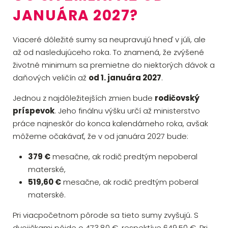
JANUÁRA 2027?
Viaceré dôležité sumy sa neupravujú hneď v júli, ale
až od nasledujúceho roka. To znamená, že zvýšené
životné minimum sa premietne do niektorých dávok a
daňových veličín až
od 1. januára 2027
.
Jednou z najdôležitejších zmien bude
rodičovský
príspevok
. Jeho finálnu výšku určí až ministerstvo
práce najneskôr do konca kalendárneho roka, avšak
môžeme očakávať, že v od januára 2027 bude:
379 €
mesačne, ak rodič predtým nepoberal
materské,
519,60 €
mesačne, ak rodič predtým poberal
materské.
Pri viacpočetnom pôrode sa tieto sumy zvyšujú. S
dvojičkami pôjde o 473,80 €, respektíve 649,50 €. Pri