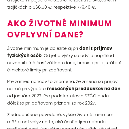
trojičkách o 568,50 €, respektíve 779,40 €.
AKO ŽIVOTNÉ MINIMUM
OVPLYVNÍ DANE?
Životné minimum je dôležité aj pri
dani z príjmov
fyzických osôb
. Od jeho výšky sa odvíja napríklad
nezdaniteľná časť základu dane, hranice pri jej krátení
či niektoré limity pri zdaňovaní.
Pre zamestnancov to znamená, že zmena sa prejaví
najmä pri výpočte
mesačných preddavkov na daň
od januára 2027. Pre podnikateľov a SZČO bude
dôležitá pri daňovom priznaní za rok 2027.
Zjednodušene povedané: vyššie životné minimum
môže mať vplyv na to, aká časť príjmu nebude
podliehať dani. Konkrétny dopad však vždy závisí od