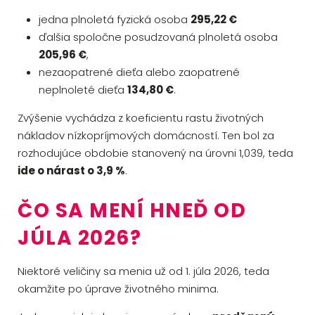
jedna plnoletá fyzická osoba
295,22 €
ďalšia spoločne posudzovaná plnoletá osoba
205,96 €
,
nezaopatrené dieťa alebo zaopatrené
neplnoleté dieťa
134,80 €
.
Zvýšenie vychádza z koeficientu rastu životných
nákladov nízkopríjmových domácností. Ten bol za
rozhodujúce obdobie stanovený na úrovni 1,039, teda
ide o nárast o 3,9 %
.
ČO SA MENÍ HNEĎ OD
JÚLA 2026?
Niektoré veličiny sa menia už od 1. júla 2026, teda
okamžite po úprave životného minima.