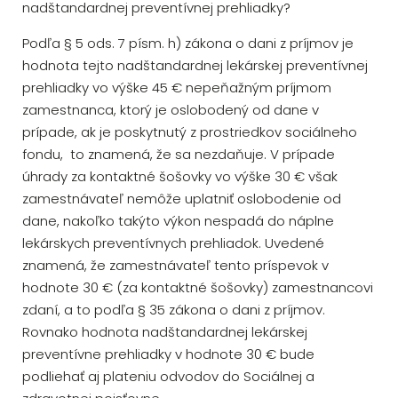
nadštandardnej preventívnej prehliadky?
Podľa § 5 ods. 7 písm. h) zákona o dani z príjmov je
hodnota tejto nadštandardnej lekárskej preventívnej
prehliadky vo výške 45 € nepeňažným príjmom
zamestnanca, ktorý je oslobodený od dane v
prípade, ak je poskytnutý z prostriedkov sociálneho
fondu, to znamená, že sa nezdaňuje. V prípade
úhrady za kontaktné šošovky vo výške 30 € však
zamestnávateľ nemôže uplatniť oslobodenie od
dane, nakoľko takýto výkon nespadá do náplne
lekárskych preventívnych prehliadok. Uvedené
znamená, že zamestnávateľ tento príspevok v
hodnote 30 € (za kontaktné šošovky) zamestnancovi
zdaní, a to podľa § 35 zákona o dani z príjmov.
Rovnako hodnota nadštandardnej lekárskej
preventívne prehliadky v hodnote 30 € bude
podliehať aj plateniu odvodov do Sociálnej a