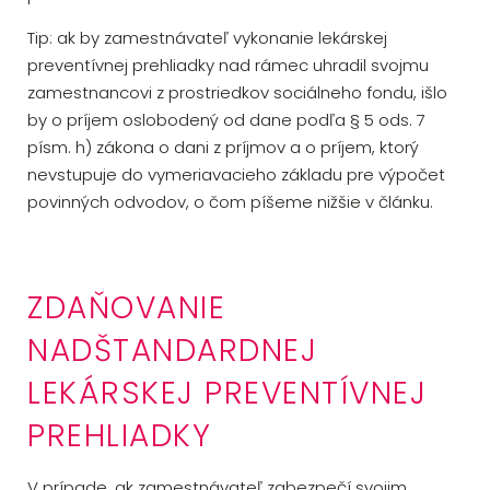
Tip: ak by zamestnávateľ vykonanie lekárskej
preventívnej prehliadky nad rámec uhradil svojmu
zamestnancovi z prostriedkov sociálneho fondu, išlo
by o príjem oslobodený od dane podľa § 5 ods. 7
písm. h) zákona o dani z príjmov a o príjem, ktorý
nevstupuje do vymeriavacieho základu pre výpočet
povinných odvodov, o čom píšeme nižšie v článku.
ZDAŇOVANIE
NADŠTANDARDNEJ
LEKÁRSKEJ PREVENTÍVNEJ
PREHLIADKY
V prípade, ak zamestnávateľ zabezpečí svojim