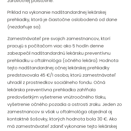
zdravotnej poisťovne.
Príklad na vykonanie nadštandardnej lekárskej
prehliadky, ktorá je čiastočne oslobodená od dane
(nezdaňuje sa):
Zamestnávateľ pre svojich zamestnancov, ktorí
pracujú s počítačom viac ako 5 hodín denne
zabezpečil nadštandardnú lekársku preventívnu
prehliadku u oftalmológa (očného lekára). Hodnota
tejto nadštandardnej očnej lekárskej prehliadky
predstavovala 45 €/1 osoba, ktorú zamestnávateľ
uhradil z prostriedkov sociálneho fondu. Očná
lekárska preventívna prehliadka zahŕňala
predovšetkým vyšetrenie vnútroočného tlaku,
vyšetrenie očného pozadia a ostrosti zraku. Jeden zo
zamestnancov si však u oftalmológa objednal aj
kontaktné šošovky, ktorých hodnota bola 30 €. Ako
má zamestnávateľ zdaniť vykonanie tejto lekárskej