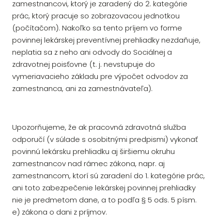
zamestnancovi, ktorý je zaradený do 2. kategórie
prác, ktorý pracuje so zobrazovacou jednotkou
(počítačom). Nakoľko sa tento príjem vo forme
povinnej lekárskej preventívnej prehliadky nezdaňuje,
neplatia sa z neho ani odvody do Sociálnej a
zdravotnej poisťovne (t. j. nevstupuje do
vymeriavacieho základu pre výpočet odvodov za
zamestnanca, ani za zamestnávateľa).
Upozorňujeme, že ak pracovná zdravotná služba
odporučí (v súlade s osobitnými predpismi) vykonať
povinnú lekársku prehliadku aj širšiemu okruhu
zamestnancov nad rámec zákona, napr. aj
zamestnancom, ktorí sú zaradení do 1. kategórie prác,
ani toto zabezpečenie lekárskej povinnej prehliadky
nie je predmetom dane, a to podľa § 5 ods. 5 písm.
e) zákona o dani z príjmov.