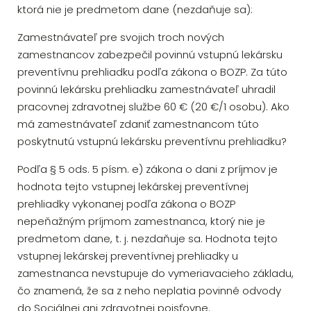
ktorá nie je predmetom dane (nezdaňuje sa):
Zamestnávateľ pre svojich troch nových
zamestnancov zabezpečil povinnú vstupnú lekársku
preventívnu prehliadku podľa zákona o BOZP. Za túto
povinnú lekársku prehliadku zamestnávateľ uhradil
pracovnej zdravotnej službe 60 € (20 €/1 osobu). Ako
má zamestnávateľ zdaniť zamestnancom túto
poskytnutú vstupnú lekársku preventívnu prehliadku?
Podľa § 5 ods. 5 písm. e) zákona o dani z príjmov je
hodnota tejto vstupnej lekárskej preventívnej
prehliadky vykonanej podľa zákona o BOZP
nepeňažným príjmom zamestnanca, ktorý nie je
predmetom dane, t. j. nezdaňuje sa. Hodnota tejto
vstupnej lekárskej preventívnej prehliadky u
zamestnanca nevstupuje do vymeriavacieho základu,
čo znamená, že sa z neho neplatia povinné odvody
do Sociálnej ani zdravotnej poisťovne.