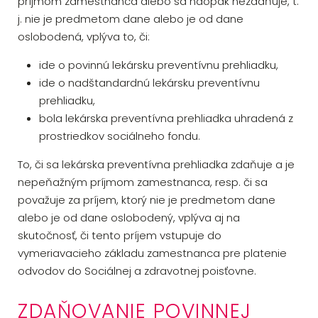
príjmom zamestnanca alebo sa naopak nezdaňuje, t.
j. nie je predmetom dane alebo je od dane
oslobodená, vplýva to, či:
ide o povinnú lekársku preventívnu prehliadku,
ide o nadštandardnú lekársku preventívnu
prehliadku,
bola lekárska preventívna prehliadka uhradená z
prostriedkov sociálneho fondu.
To, či sa lekárska preventívna prehliadka zdaňuje a je
nepeňažným príjmom zamestnanca, resp. či sa
považuje za príjem, ktorý nie je predmetom dane
alebo je od dane oslobodený, vplýva aj na
skutočnosť, či tento príjem vstupuje do
vymeriavacieho základu zamestnanca pre platenie
odvodov do Sociálnej a zdravotnej poisťovne.
ZDAŇOVANIE POVINNEJ