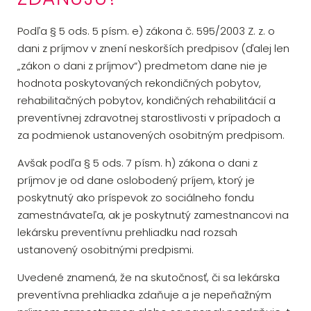
Podľa § 5 ods. 5 písm. e) zákona č. 595/2003 Z. z. o
dani z príjmov v znení neskorších predpisov (ďalej len
„zákon o dani z príjmov“) predmetom dane nie je
hodnota poskytovaných rekondičných pobytov,
rehabilitačných pobytov, kondičných rehabilitácií a
preventívnej zdravotnej starostlivosti v prípadoch a
za podmienok ustanovených osobitným predpisom.
Avšak podľa § 5 ods. 7 písm. h) zákona o dani z
príjmov je od dane oslobodený príjem, ktorý je
poskytnutý ako príspevok zo sociálneho
fondu
zamestnávateľa, ak je poskytnutý zamestnancovi na
lekársku preventívnu prehliadku nad rozsah
ustanovený osobitnými predpismi.
Uvedené znamená, že na skutočnosť, či sa lekárska
preventívna prehliadka zdaňuje a je nepeňažným