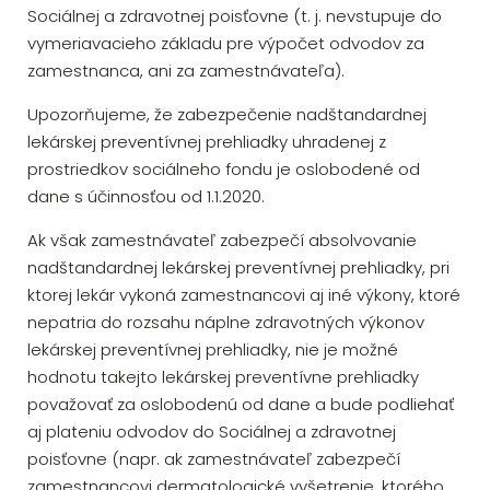
Sociálnej a zdravotnej poisťovne (t. j. nevstupuje do
vymeriavacieho základu pre výpočet odvodov za
zamestnanca, ani za zamestnávateľa).
Upozorňujeme, že zabezpečenie nadštandardnej
lekárskej preventívnej prehliadky uhradenej z
prostriedkov sociálneho fondu je oslobodené od
dane s účinnosťou od 1.1.2020.
Ak však zamestnávateľ zabezpečí absolvovanie
nadštandardnej lekárskej preventívnej prehliadky, pri
ktorej lekár vykoná zamestnancovi aj iné výkony, ktoré
nepatria do rozsahu náplne zdravotných výkonov
lekárskej preventívnej prehliadky, nie je možné
hodnotu takejto lekárskej preventívne prehliadky
považovať za oslobodenú od dane a bude podliehať
aj plateniu odvodov do Sociálnej a zdravotnej
poisťovne (napr. ak zamestnávateľ zabezpečí
zamestnancovi dermatologické vyšetrenie, ktorého