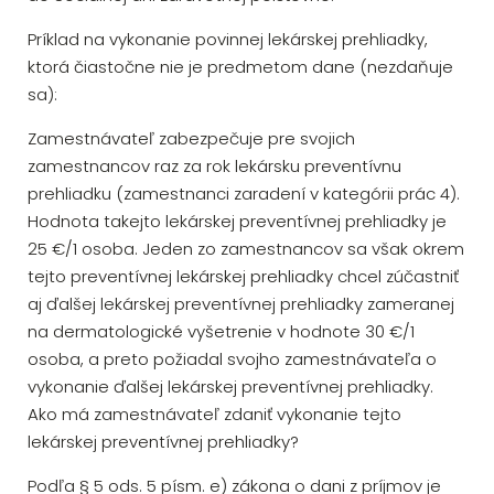
Príklad na vykonanie povinnej lekárskej prehliadky,
ktorá čiastočne nie je predmetom dane (nezdaňuje
sa):
Zamestnávateľ zabezpečuje pre svojich
zamestnancov raz za rok lekársku preventívnu
prehliadku (zamestnanci zaradení v kategórii prác 4).
Hodnota takejto lekárskej preventívnej prehliadky je
25 €/1 osoba. Jeden zo zamestnancov sa však okrem
tejto preventívnej lekárskej prehliadky chcel zúčastniť
aj ďalšej lekárskej preventívnej prehliadky zameranej
na dermatologické vyšetrenie v hodnote 30 €/1
osoba, a preto požiadal svojho zamestnávateľa o
vykonanie ďalšej lekárskej preventívnej prehliadky.
Ako má zamestnávateľ zdaniť vykonanie tejto
lekárskej preventívnej prehliadky?
Podľa § 5 ods. 5 písm. e) zákona o dani z príjmov je