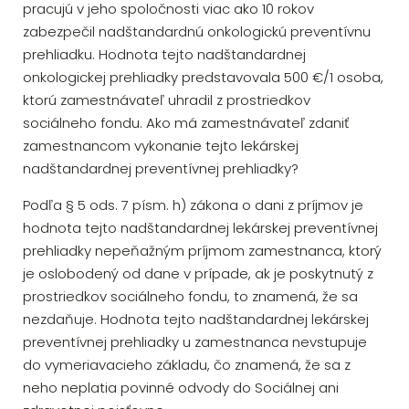
pracujú v jeho spoločnosti viac ako 10 rokov
zabezpečil nadštandardnú onkologickú preventívnu
prehliadku. Hodnota tejto nadštandardnej
onkologickej prehliadky predstavovala 500 €/1 osoba,
ktorú zamestnávateľ uhradil z prostriedkov
sociálneho fondu. Ako má zamestnávateľ zdaniť
zamestnancom vykonanie tejto lekárskej
nadštandardnej preventívnej prehliadky?
Podľa § 5 ods. 7 písm. h) zákona o dani z príjmov je
hodnota tejto nadštandardnej lekárskej preventívnej
prehliadky nepeňažným príjmom zamestnanca, ktorý
je oslobodený od dane v prípade, ak je poskytnutý z
prostriedkov sociálneho fondu, to znamená, že sa
nezdaňuje. Hodnota tejto nadštandardnej lekárskej
preventívnej prehliadky u zamestnanca nevstupuje
do vymeriavacieho základu, čo znamená, že sa z
neho neplatia povinné odvody do Sociálnej ani