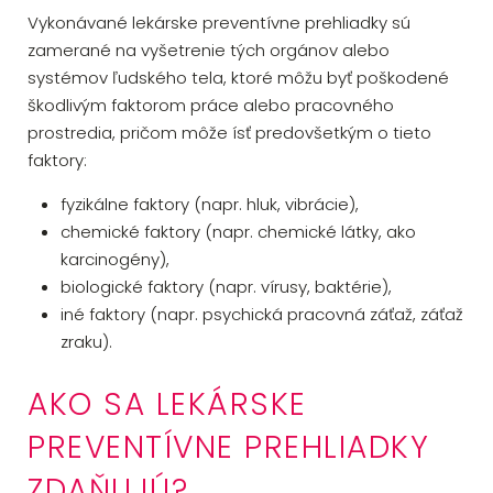
Vykonávané lekárske preventívne prehliadky sú
zamerané na vyšetrenie tých orgánov alebo
systémov ľudského tela, ktoré môžu byť poškodené
škodlivým faktorom práce alebo pracovného
prostredia, pričom môže ísť predovšetkým o tieto
faktory:
fyzikálne faktory (napr. hluk, vibrácie),
chemické faktory (napr. chemické látky, ako
karcinogény),
biologické faktory (napr. vírusy, baktérie),
iné faktory (napr. psychická pracovná záťaž, záťaž
zraku).
AKO SA LEKÁRSKE
PREVENTÍVNE PREHLIADKY
ZDAŇUJÚ?