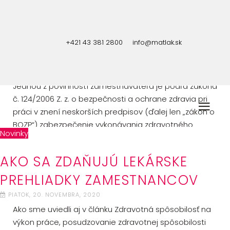
Kedy je lekárska preventívna prehliadka príjmom
zamestnanca, ktorý sa zdaňuje a naopak, v ktorých
+421 43 381 2800
info@matlak.sk
prípadoch nie je poskytnutie lekárskej prehliadky
predmetom dane?
Jednou z povinností zamestnávateľa je podľa zákona
č. 124/2006 Z. z. o bezpečnosti a ochrane zdravia pri
práci v znení neskorších predpisov (ďalej len „zákon o
BOZP“) zabezpečenie vykonávania zdravotného
Novinky
dohľadu vrátane lekárskych preventívnych prehliadok
vo vzťahu k práci, a to v pravidelných intervaloch s
AKO SA ZDAŇUJÚ LEKÁRSKE
prihliadnutím na charakter práce a na pracovné
podmienky na pracovisku, ako aj vtedy, ak o to
PREHLIADKY ZAMESTNANCOV
zamestnanec požiada.
PIATOK, 20. NOVEMBRA, 2020
Ako sme uviedli aj v článku Zdravotná spôsobilosť na
výkon práce, posudzovanie zdravotnej spôsobilosti