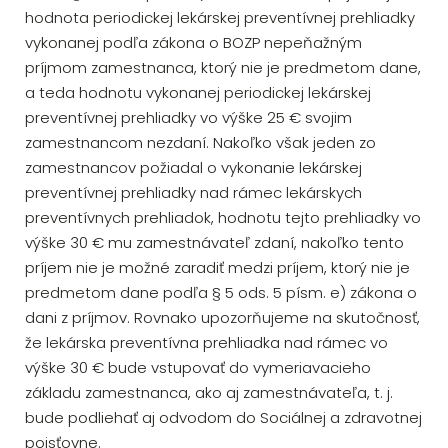
hodnota periodickej lekárskej preventívnej prehliadky
vykonanej podľa zákona o BOZP nepeňažným
príjmom zamestnanca, ktorý nie je predmetom dane,
a teda hodnotu vykonanej periodickej lekárskej
preventívnej prehliadky vo výške 25 € svojim
zamestnancom nezdaní. Nakoľko však jeden zo
zamestnancov požiadal o vykonanie lekárskej
preventívnej prehliadky nad rámec lekárskych
preventívnych prehliadok, hodnotu tejto prehliadky vo
výške 30 € mu zamestnávateľ zdaní, nakoľko tento
príjem nie je možné zaradiť medzi príjem, ktorý nie je
predmetom dane podľa § 5 ods. 5 písm. e) zákona o
dani z príjmov. Rovnako upozorňujeme na skutočnosť,
že lekárska preventívna prehliadka nad rámec vo
výške 30 € bude vstupovať do vymeriavacieho
základu zamestnanca, ako aj zamestnávateľa, t. j.
bude podliehať aj odvodom do Sociálnej a zdravotnej
poisťovne.