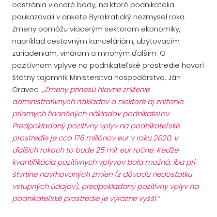
odstránia viaceré body, na ktoré podnikatelia
poukazovali v ankete Byrokratický nezmysel roka.
Zmeny pomôžu viacerým sektorom ekonomiky,
napríklad cestovným kanceláriám, ubytovacím
zariadeniam, vinárom a mnohým ďalším. O
pozitívnom vplyve na podnikateľské prostredie hovorí
štátny tajomník Ministerstva hospodárstva, Ján
Oravec:
„Zmeny prinesú hlavne zníženie
administratívnych nákladov a niektoré aj zníženie
priamych finančných nákladov podnikateľov.
Predpokladaný pozitívny vplyv na podnikateľské
prostredie je cca 176 miliónov eur v roku 2020, v
ďalších rokoch to bude 25 mil. eur ročne. Keďže
kvantifikácia pozitívnych vplyvov bola možná, iba pri
štvrtine navrhovaných zmien (z dôvodu nedostatku
vstupných údajov), predpokladaný pozitívny vplyv na
podnikateľské prostredie je výrazne vyšší.“