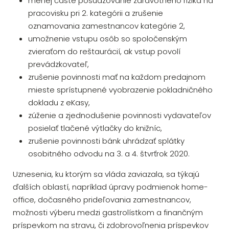
menej časté posudzovanie zdravotného rizika na
pracovisku pri 2. kategórii a zrušenie
oznamovania zamestnancov kategórie 2,
umožnenie vstupu osôb so spoločenským
zvieraťom do reštaurácií, ak vstup povolí
prevádzkovateľ,
zrušenie povinnosti mať na každom predajnom
mieste sprístupnené vyobrazenie pokladničného
dokladu z eKasy,
zúženie a zjednodušenie povinnosti vydavateľov
posielať tlačené výtlačky do knižníc,
zrušenie povinnosti bánk uhrádzať splátky
osobitného odvodu na 3. a 4. štvrťrok 2020.
Uznesenia, ku ktorým sa vláda zaviazala, sa týkajú
ďalších oblastí, napríklad úpravy podmienok home-
office, dočasného prideľovania zamestnancov,
možnosti výberu medzi gastrolístkom a finančným
príspevkom na stravu, či zdobrovoľnenia príspevkov