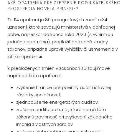
AKÉ OPATRENIA PRE ZLEPŠENIE PODNIKATEĽSKÉHO
PROSTREDIA NOVELA PRINESIE?
Zo 114 opatrení je 80 paragrafových znení a 34
uznesení, ktoré zaväzujú ministerstvá v dohľadnej
dobe, najneskôr do konca roka 2020 (s výnimkou
jedného opatrenia), predložiť potrebné zmeny
zákonov, prípadne upraviť vyhlášky či usmernenia v
ich kompetencii.
Z predložených zmien v zákonoch sú zaujímavé
napríklad tieto opatrenia:
zvýšenie hranice pre povinný audit účtovnej
závierky spoločností,
zjednodušenie energetických auditov,
zrušenie auditu pre s.r.o., ktorá nemá túto
zákonnú povinnosť, pri zvyšovaní základného
imania z vlastných zdrojov
zrušenie alebo zníženie viacerých pokút,