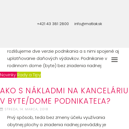
Pracovať z bytu alebo z rodinného domu je pre
mnohých podnikateľov samozrejmá a hlavne
+421 43 381 2800
info@matlak.sk
prijateľnejšia verzia, než si zbytočne prenajímať
kancelárske alebo obchodné priestory. Pri nákladoch
na kanceláriu v byte alebo dome podnikateľa
rozlišujeme dve verzie podnikania a s nimi spojené aj
uplatňovanie daňových výdavkov. Podnikanie v
rodinnom dome (byte) bez zriadenia riadnej
prevádzky, alebo podnikanie v rodinnom dome so
Novinky
Rady a Tipy
zriadením riadnej prevádzky. Kedy je ktorý spôsob
výhodnejší a čo je potrebné urobiť z hľadiska
AKO S NÁKLADMI NA KANCELÁRIU
legislatívy?
V BYTE/DOME PODNIKATEĽA?
PODNIKANIE V DOME ALEBO BYTE BEZ ZRIADENIA
PREVÁDZKY
STREDA, 14. MARCA, 2018
Prvý spôsob, teda bez zmeny účelu využívania
obytnej plochy a zriadenia riadnej prevádzky je