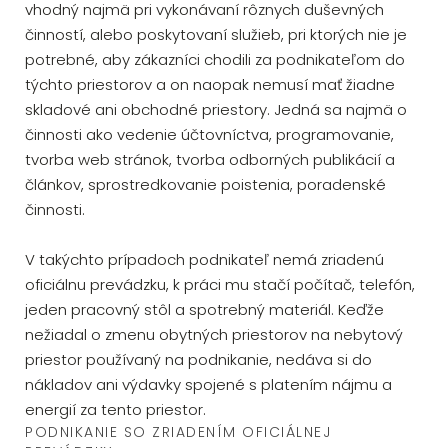
vhodný najmä pri vykonávaní rôznych duševných
činností, alebo poskytovaní služieb, pri ktorých nie je
potrebné, aby zákazníci chodili za podnikateľom do
týchto priestorov a on naopak nemusí mať žiadne
skladové ani obchodné priestory. Jedná sa najmä o
činnosti ako vedenie účtovníctva, programovanie,
tvorba web stránok, tvorba odborných publikácií a
článkov, sprostredkovanie poistenia, poradenské
činnosti.
V takýchto prípadoch podnikateľ nemá zriadenú
oficiálnu prevádzku, k práci mu stačí počítač, telefón,
jeden pracovný stôl a spotrebný materiál. Keďže
nežiadal o zmenu obytných priestorov na nebytový
priestor používaný na podnikanie, nedáva si do
nákladov ani výdavky spojené s platením nájmu a
energií za tento priestor.
PODNIKANIE SO ZRIADENÍM OFICIÁLNEJ