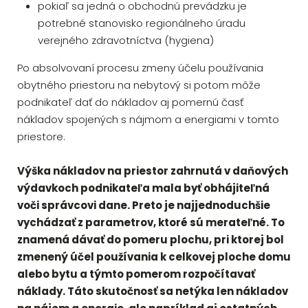
pokiaľ sa jedná o obchodnú prevádzku je
potrebné stanovisko regionálneho úradu
verejného zdravotníctva (hygiena)
Po absolvovaní procesu zmeny účelu používania
obytného priestoru na nebytový si potom môže
podnikateľ dať do nákladov aj pomernú časť
nákladov spojených s nájmom a energiami v tomto
priestore.
Výška nákladov na priestor zahrnutá v daňových
výdavkoch podnikateľa mala byť obhájiteľná
voči správcovi dane. Preto je najjednoduchšie
vychádzať z parametrov, ktoré sú merateľné. To
znamená dávať do pomeru plochu, pri ktorej bol
zmenený účel používania k celkovej ploche domu
alebo bytu a týmto pomerom rozpočítavať
náklady. Táto skutočnosť sa netýka len nákladov