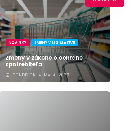
Založiť s.r.o.
NOVINKY
ZMENY V LEGISLATÍVE
Zmeny v zákone o ochrane
spotrebiteľa
PONDELOK, 4. MÁJA, 2026