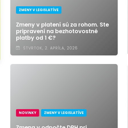
ZMENY V LEGISLATÍVE
Zmeny v platení sú za rohom. Ste
pripravení na bezhotovostné
platby od 1 €?
ŠTVRTOK, 2. APRÍLA, 2026
NOVINKY
ZMENY V LEGISLATÍVE
Zmena v odpočte DPH pri