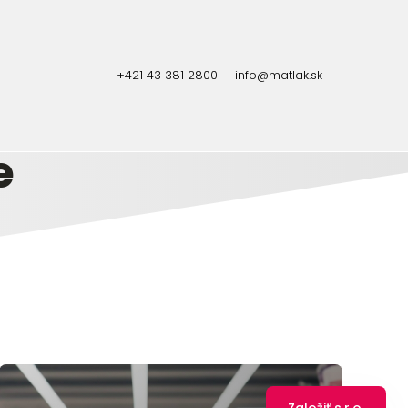
+421 43 381 2800
info@matlak.sk
e