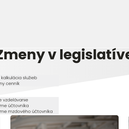
Zmeny v legislatív
 kalkulácia služieb
ny cenník
e vzdelávanie
me účtovníka
me mzdového účtovníka